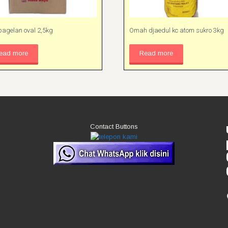
 bagelan oval 2,5kg
Omah djaedul kc atom sukro 3kg
ead more
Read more
Contact Buttons