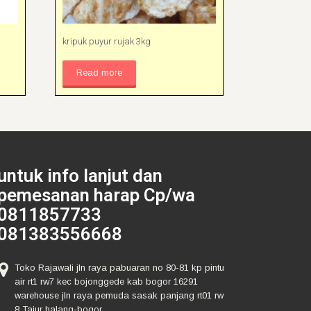
kripuk puyur rujak 3kg
Read more
untuk info lanjut dan
pemesanan harap Cp/wa
0811857733
081383556668
Toko Rajawali jln raya pabuaran no 80-81 kp pintu
air rt1 rw7 kec bojonggede kab bogor 16291
warehouse jln raya pemuda sasak panjang rt01 rw
8 Tajur halang-bogor