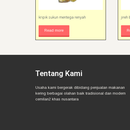
kripik sukun mentega renyah
jireh
Read more
R
Tentang Kami
Usaha kami bergerak dibidang penjualan makanan
kering berbagai olahan baik tradisional dan modern
cemilan2 khas nusantara