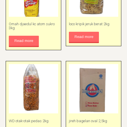
Omah djaedul kc atom sukro
loco kripik jeruk berat 2kg
3kg
Read more
Read more
WD otak-otak pedas 2kg
jireh bagelan oval 2,5kg